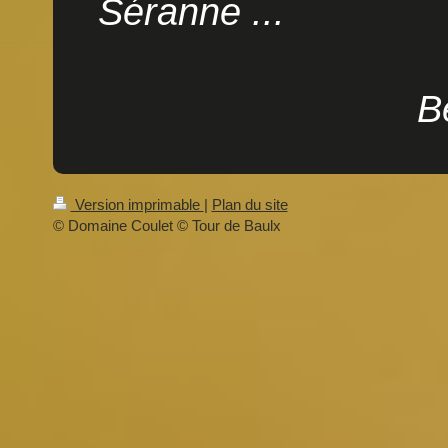
Séranne ...
Benjamin
Version imprimable
|
Plan du site
© Domaine Coulet © Tour de Baulx