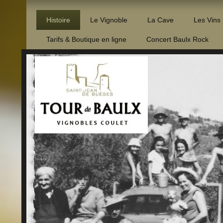
Histoire
Le Vignoble
La Cave
Les Vins
Tarifs & Boutique en ligne
Concert Baulx Rock